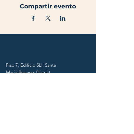
Compartir evento
Piso 7, Edificio SLI, Santa
María Business District
Conoce más
Blog
¿Tienes alguna consulta?
Contáctanos
clientes@360cgroup.com