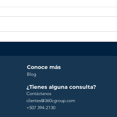
¿Cuánto debes invertir en
¿Po
Panamá para obtener
dest
una visa de residencia
inve
permanente?
extr
Conoce más
Blog
¿Tienes alguna consulta?
Contáctanos
clientes@360cgroup.com
+507 394-2130