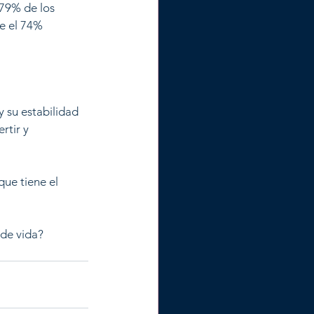
 79% de los 
e el 74% 
 su estabilidad 
rtir y 
ue tiene el 
de vida? 