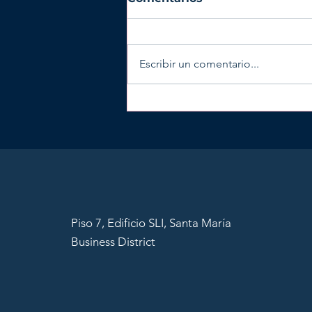
Escribir un comentario...
¿Cómo mantener tu
Sociedad Offshore en
Panamá en regla y sin
complicaciones?
Piso 7, Edificio SLI, Santa María
Business District