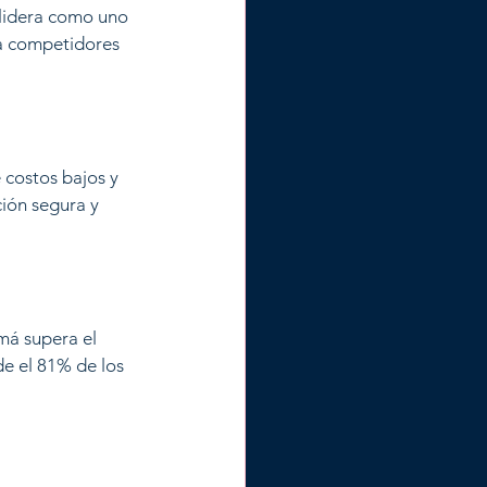
 lidera como uno 
 a competidores 
costos bajos y 
ión segura y 
má supera el 
e el 81% de los 