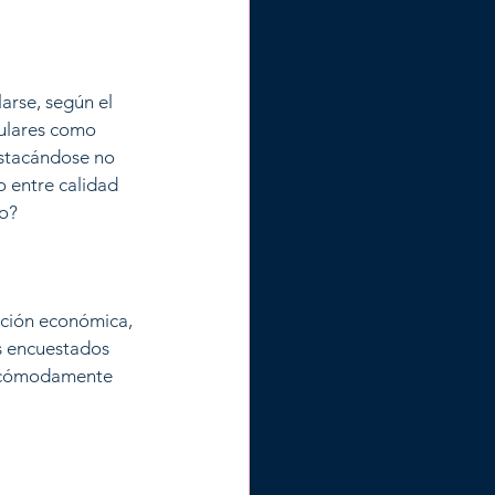
rse, según el 
pulares como 
estacándose no 
to entre calidad 
to?
ación económica, 
s encuestados 
ir cómodamente 