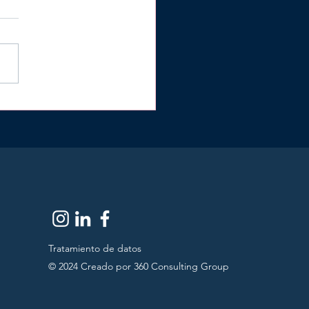
r qué Panamá es un
ino atractivo para
rsionistas
anjeros?
Tratamiento de datos
© 2024 Creado por 360 Consulting Group